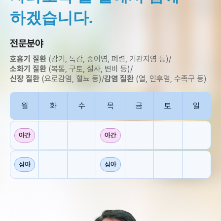
하겠습니다.
전문분야
호흡기 질환
(감기, 독감, 중이염, 폐렴, 기관지염 등)
/
소화기 질환
(복통, 구토, 설사, 변비 등)
/
신장 질환
(요로감염, 혈뇨 등)
/
감염 질환
(열, 인후염, 수족구 등)
월
화
수
목
금
토
일
야간
야간
심야
심야