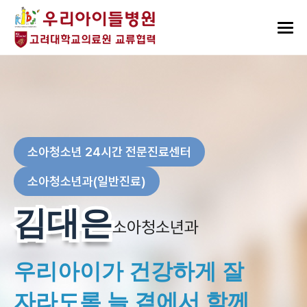
소아청소년 24시간 전문진료센터
소아청소년과(일반진료)
김대은
김대은
소아청소년과
우리아이가 건강하게 잘
자라도록 늘 곁에서 함께