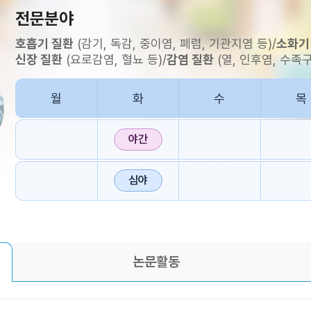
전문분야
호흡기 질환
(감기, 독감, 중이염, 폐렴, 기관지염 등)
/
소화기
신장 질환
(요로감염, 혈뇨 등)
/
감염 질환
(열, 인후염, 수족구
월
화
수
목
야간
심야
논문활동