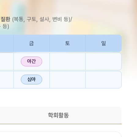
 질환
(복통, 구토, 설사, 변비 등)
/
 등)
금
토
일
야간
심야
학회활동