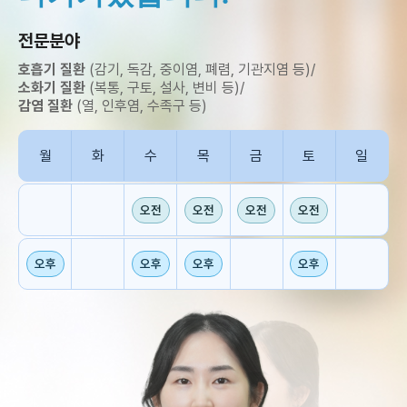
전문분야
호흡기 질환
(감기, 독감, 중이염, 폐렴, 기관지염 등)
/
소화기 질환
(복통, 구토, 설사, 변비 등)
/
감염 질환
(열, 인후염, 수족구 등)
월
화
수
목
금
토
일
오전
오전
오전
오전
오후
오후
오후
오후