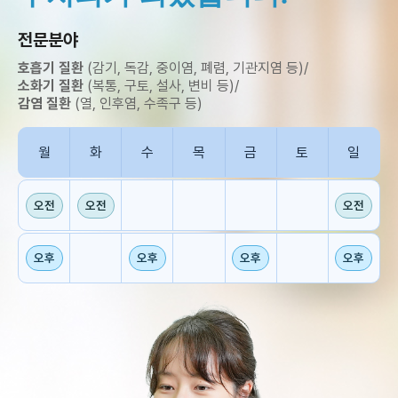
전문분야
호흡기 질환
(감기, 독감, 중이염, 폐렴, 기관지염 등)
/
소화기 질환
(복통, 구토, 설사, 변비 등)
/
감염 질환
(열, 인후염, 수족구 등)
월
화
수
목
금
토
일
오전
오전
오전
오후
오후
오후
오후