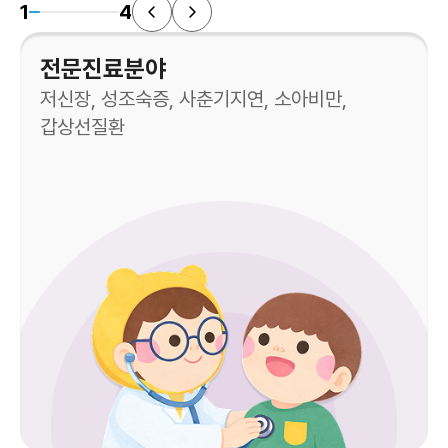
1
4
전문진료분야
저신장, 성조숙증, 사춘기지연, 소아비만,
갑상선질환
비만은 정상보다 많은 양의 지방이 체내에 축적된 상태
로,
성별·연령 기준 체질량지수(BMI)가 95백분위수 이상일
최근 6개월~1년 사이 키가 부쩍 크고 체중이 급증함
때 비만으로 진단합니다.
이마나 코 주변에 좁쌀 여드름, 피지 분비가 늘어남
BMI = 체중(kg) ÷ [신장(m)]²
정수리에서 냄새가 나거나 채취가 변함
저하증 의심: 이유 없는 체중 증가, 만성 피로, 변비, 저신
짜증이 늘거나 감정 기복이 심해짐
장
항진증 의심: 체중 감소, 두근거림, 더위를 못 참음, 안구
돌출
고이터(갑상선비대): 목 앞부분이 크고 튀어 나와보임